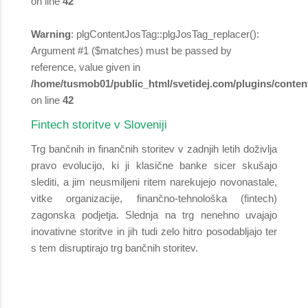
on line
42
Warning
: plgContentJosTag::plgJosTag_replacer():
Argument #1 ($matches) must be passed by
reference, value given in
/home/tusmob01/public_html/svetidej.com/plugins/content
on line
42
Fintech storitve v Sloveniji
Trg bančnih in finančnih storitev v zadnjih letih doživlja
pravo evolucijo, ki ji klasične banke sicer skušajo
slediti, a jim neusmiljeni ritem narekujejo novonastale,
vitke organizacije, finančno-tehnološka (fintech)
zagonska podjetja. Slednja na trg nenehno uvajajo
inovativne storitve in jih tudi zelo hitro posodabljajo ter
s tem disruptirajo trg bančnih storitev.