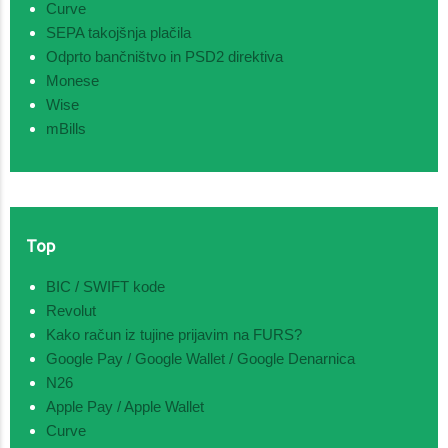
Curve
SEPA takojšnja plačila
Odprto bančništvo in PSD2 direktiva
Monese
Wise
mBills
Top
BIC / SWIFT kode
Revolut
Kako račun iz tujine prijavim na FURS?
Google Pay / Google Wallet / Google Denarnica
N26
Apple Pay / Apple Wallet
Curve