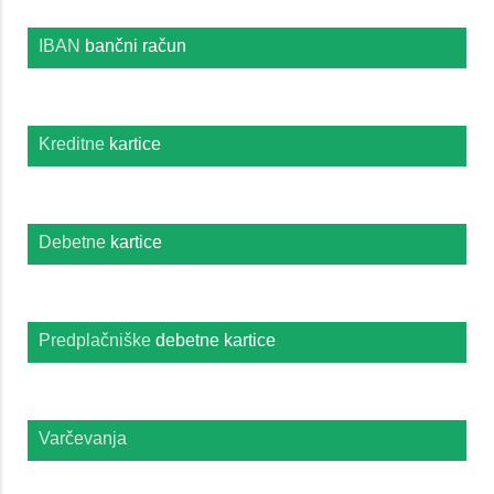
IBAN
bančni račun
Kreditne
kartice
Debetne
kartice
Predplačniške
debetne kartice
Varčevanja