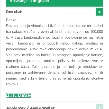
Vprašanja in odgovori
Revolut
Banka
Revolut ponuja virtualne ali fizične debetne kartice ter osebni
transakcijski račun v evrih ali funtih z jamstvom do 100.000
€. V času kriptomrzlice so razširili poslovanje še na nekaj
večjih kripotvalut in omogočili njihov nakup, prodajo in
posredovanje. Prav tako omogočajo nakup delnic iz ZDA.
Vse prek mobilne aplikacije, ki omogoča upravljanje kartice,
spremljanje prometa, analizo prilivov in odlivov, vse v
realnem času. Zelo uporabno je tudi deljenje stroškov ter
pošiljanje in zahtevanje denarja od tistih znancev, ki jih
imamo med stiki v telefonu in so hkrati uporabniki storitve
Revolut.
PREBERI VEČ
Apple Pay / Apple Wallet