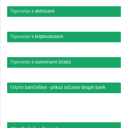
Trgovanje
z delnicami
Trgovanje
s kriptovalutami
Trgovanje
s surovinami (zlato)
Odprto
bančništvo - prikaz računov drugih bank