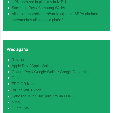
UPN obrazec in plačila v in iz EU
Samsung Pay / Samsung Wallet
Ali lahko uporabljam račun iz tujine za SEPA direktno
obremenitev ali nakazilo plače?
Predlagano
Revolut
Apple Pay / Apple Wallet
Google Pay / Google Wallet / Google Denarnica
Curve
EPC QR koda
BIC / SWIFT kode
Kako račun iz tujine prijavim na FURS?
bunq
Curve Pay