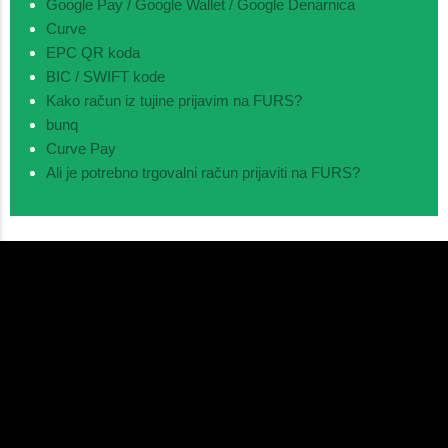
Google Pay / Google Wallet / Google Denarnica
Curve
EPC QR koda
BIC / SWIFT kode
Kako račun iz tujine prijavim na FURS?
bunq
Curve Pay
Ali je potrebno trgovalni račun prijaviti na FURS?