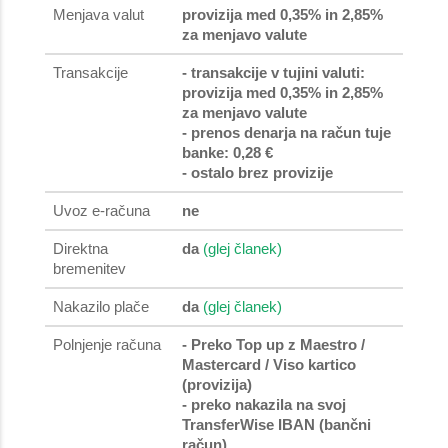
Menjava valut
provizija med 0,35% in 2,85%
za menjavo valute
Transakcije
- transakcije v tujini valuti:
provizija med 0,35% in 2,85%
za menjavo valute
- prenos denarja na račun tuje
banke: 0,28 €
- ostalo brez provizije
Uvoz e-računa
ne
Direktna
da
(glej članek)
bremenitev
Nakazilo plače
da
(glej članek)
Polnjenje računa
- Preko Top up z Maestro /
Mastercard / Viso kartico
(provizija)
- preko nakazila na svoj
TransferWise IBAN (bančni
račun)