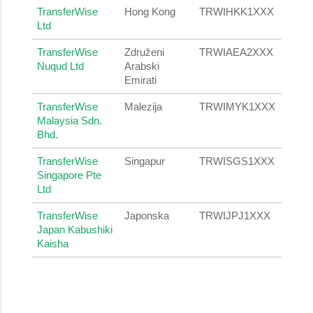
TransferWise
Hong Kong
TRWIHKK1XXX
Ltd
TransferWise
Združeni
TRWIAEA2XXX
Nuqud Ltd
Arabski
Emirati
TransferWise
Malezija
TRWIMYK1XXX
Malaysia Sdn.
Bhd.
TransferWise
Singapur
TRWISGS1XXX
Singapore Pte
Ltd
TransferWise
Japonska
TRWIJPJ1XXX
Japan Kabushiki
Kaisha