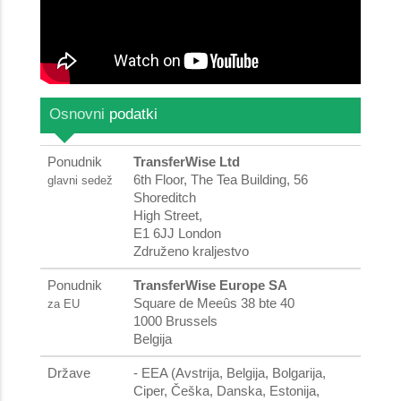
Osnovni
podatki
Ponudnik
TransferWise Ltd
6th Floor, The Tea Building, 56
glavni sedež
Shoreditch
High Street,
E1 6JJ London
Združeno kraljestvo
Ponudnik
TransferWise Europe SA
Square de Meeûs 38 bte 40
za EU
1000 Brussels
Belgija
Države
- EEA (Avstrija, Belgija, Bolgarija,
Ciper, Češka, Danska, Estonija,