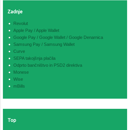
Zadnje
Revolut
Apple Pay / Apple Wallet
Google Pay / Google Wallet / Google Denarnica
Samsung Pay / Samsung Wallet
Curve
SEPA takojšnja plačila
Odprto bančništvo in PSD2 direktiva
Monese
Wise
mBills
Top