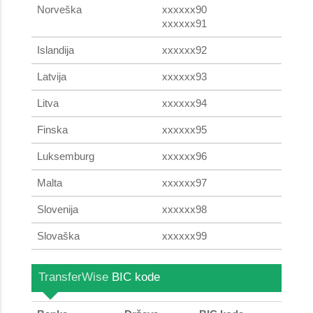
Norveška
xxxxxx90
xxxxxx91
Islandija
xxxxxx92
Latvija
xxxxxx93
Litva
xxxxxx94
Finska
xxxxxx95
Luksemburg
xxxxxx96
Malta
xxxxxx97
Slovenija
xxxxxx98
Slovaška
xxxxxx99
TransferWise
BIC kode