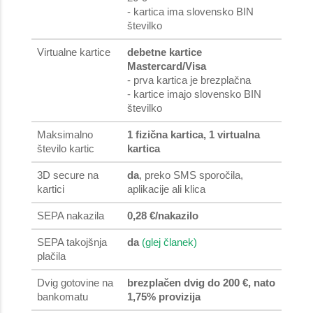
- kartica ima slovensko BIN
številko
Virtualne kartice
debetne kartice
Mastercard/Visa
- prva kartica je brezplačna
- kartice imajo slovensko BIN
številko
Maksimalno
1 fizična kartica, 1 virtualna
število kartic
kartica
3D secure na
da
, preko SMS sporočila,
kartici
aplikacije ali klica
SEPA nakazila
0,28 €/nakazilo
SEPA takojšnja
da
(glej članek)
plačila
Dvig gotovine na
brezplačen dvig do 200 €, nato
bankomatu
1,75% provizija