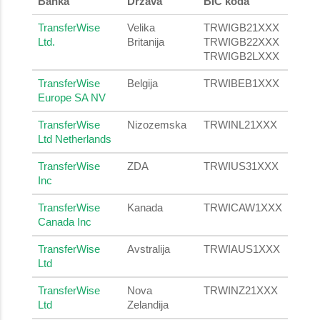
Banka
Država
BIC koda
TransferWise
Velika
TRWIGB21XXX
Ltd.
Britanija
TRWIGB22XXX
TRWIGB2LXXX
TransferWise
Belgija
TRWIBEB1XXX
Europe SA NV
TransferWise
Nizozemska
TRWINL21XXX
Ltd Netherlands
TransferWise
ZDA
TRWIUS31XXX
Inc
TransferWise
Kanada
TRWICAW1XXX
Canada Inc
TransferWise
Avstralija
TRWIAUS1XXX
Ltd
TransferWise
Nova
TRWINZ21XXX
Ltd
Zelandija