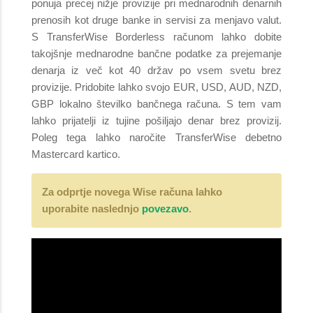
ponuja precej nižje provizije pri mednarodnih denarnih
prenosih kot druge banke in servisi za menjavo valut.
S TransferWise Borderless računom lahko dobite
takojšnje mednarodne bančne podatke za prejemanje
denarja iz več kot 40 držav po vsem svetu brez
provizije. Pridobite lahko svojo EUR, USD, AUD, NZD,
GBP lokalno številko bančnega računa. S tem vam
lahko prijatelji iz tujine pošiljajo denar brez provizij.
Poleg tega lahko naročite TransferWise debetno
Mastercard kartico.
Za odprtje novega Wise računa lahko
uporabite naslednjo
povezavo
.