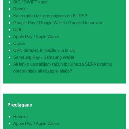
BIC / SWIFT kode
Revolut
Kako račun iz tujine prijavim na FURS?
Google Pay / Google Wallet / Google Denarnica
N26
Apple Pay / Apple Wallet
Curve
UPN obrazec in plačila v in iz EU
Samsung Pay / Samsung Wallet
Ali lahko uporabljam račun iz tujine za SEPA direktno
obremenitev ali nakazilo plače?
Predlagano
Revolut
Apple Pay / Apple Wallet