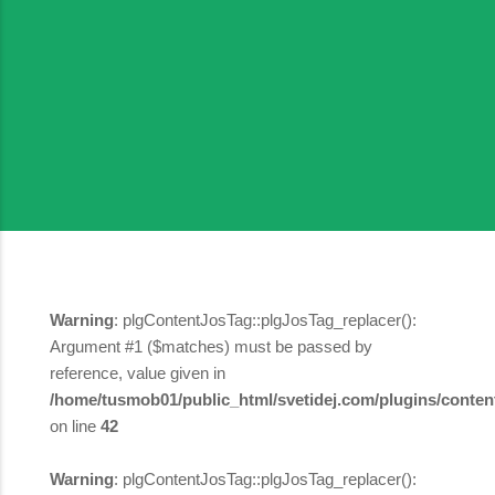
Warning
: plgContentJosTag::plgJosTag_replacer():
Argument #1 ($matches) must be passed by
reference, value given in
/home/tusmob01/public_html/svetidej.com/plugins/content
on line
42
Warning
: plgContentJosTag::plgJosTag_replacer():