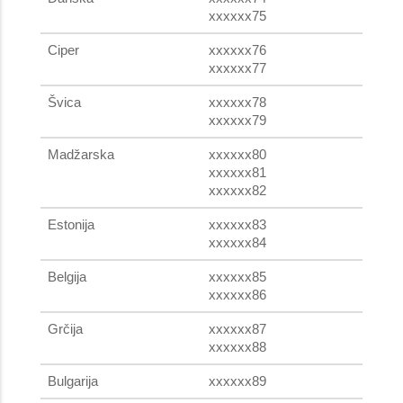
xxxxxx75
Ciper
xxxxxx76
xxxxxx77
Švica
xxxxxx78
xxxxxx79
Madžarska
xxxxxx80
xxxxxx81
xxxxxx82
Estonija
xxxxxx83
xxxxxx84
Belgija
xxxxxx85
xxxxxx86
Grčija
xxxxxx87
xxxxxx88
Bulgarija
xxxxxx89