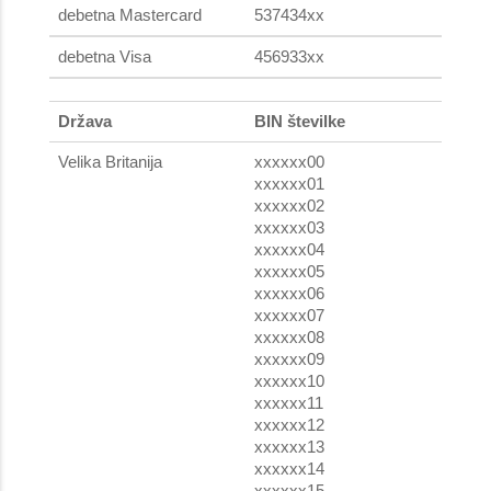
debetna Mastercard
537434xx
debetna Visa
456933xx
Država
BIN številke
Velika Britanija
xxxxxx00
xxxxxx01
xxxxxx02
xxxxxx03
xxxxxx04
xxxxxx05
xxxxxx06
xxxxxx07
xxxxxx08
xxxxxx09
xxxxxx10
xxxxxx11
xxxxxx12
xxxxxx13
xxxxxx14
xxxxxx15