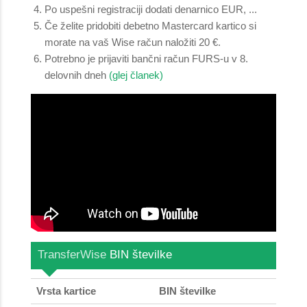
Po uspešni registraciji dodati denarnico EUR, ...
Če želite pridobiti debetno Mastercard kartico si
morate na vaš Wise račun naložiti 20 €.
Potrebno je prijaviti bančni račun FURS-u v 8.
delovnih dneh
(glej članek)
TransferWise
BIN številke
Vrsta kartice
BIN številke