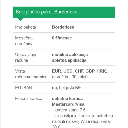
Brezplačen
paket Borderless
Ime paketa
Borderless
Mesečna
0 €/mesec
naročnina
Upravljanje
mobilna aplikacija
računa
spletna aplikacija
Vrsta
EUR, USD, CHF, GBP, HRK, ...
računa/denarnice
(v več kot 30 valut)
EU IBAN
da
, belgijski BE
Fizična kartica
debetna kartica
Mastercard/Visa
- kartica stane 7 €
- za pošiljanje kartice je potrebno
naložiti na svoj Wise račun vsaj
20 €